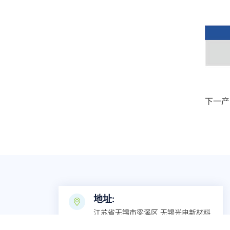
下一产
地址:
江苏省无锡市梁溪区 无锡光电新材料
科技园金山四支路11号5-1